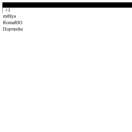
-0
+3
mifilya
RоmаRIO
Портвейн