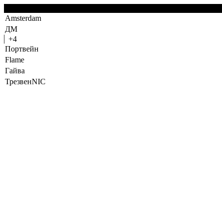
-2
Amsterdam
ДМ
+4
Портвейн
Flame
Гайва
ТрезвенNIC