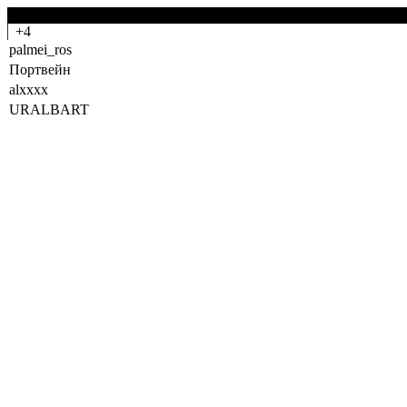
-0
+4
palmei_ros
Портвейн
alxxxx
URALBART