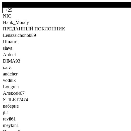
-0
+25
NIC
Hank_Moody
ПРЕДАННЫЙ ПОКЛОННИК
Lenazaichonok89
Шнапс
slava
Ardent
DIMA93
r.a.v.
andcher
vodnik
Longren
Алексей67
STILET7474
каберне
jl-1
ravil61
meykin1