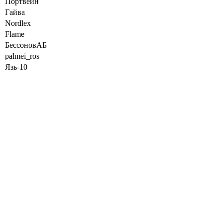
Портвейн
Гайва
Nordlex
Flame
БессоновАБ
palmei_ros
Язь-10