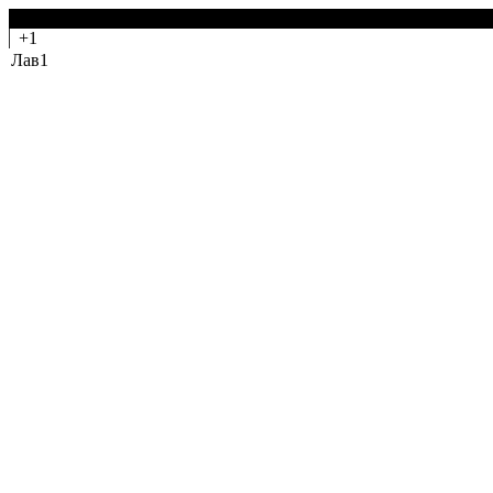
-0
+1
Лав1