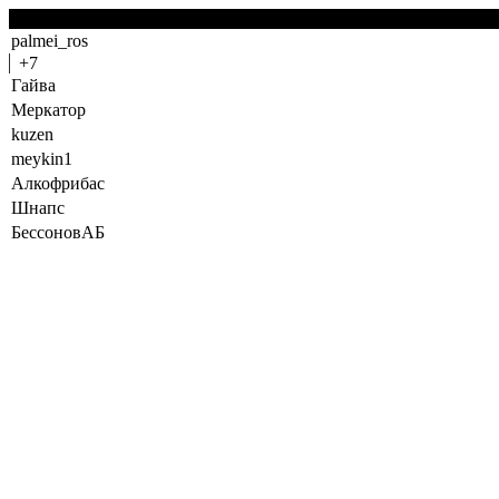
-1
palmei_ros
+7
Гайва
Меркатор
kuzen
meykin1
Алкофрибас
Шнапс
БессоновАБ