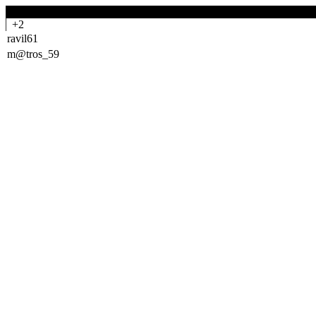
-0
+2
ravil61
m@tros_59