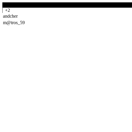
-0
+2
andcher
m@tros_59