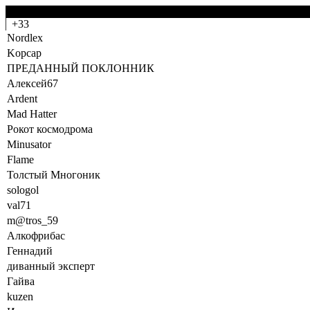
-0
+33
Nordlex
Kopcap
ПРЕДАННЫЙ ПОКЛОННИК
Алексей67
Ardent
Mad Hatter
Рокот космодрома
Minusator
Flame
Толстый Многоник
sologol
val71
m@tros_59
Алкофрибас
Геннадий
дивaнный эксперт
Гайва
kuzen