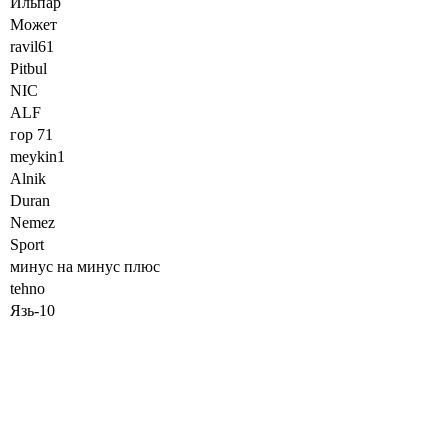
Ильпар
Мoжет
ravil61
Pitbul
NIC
ALF
гор 71
meykin1
Alnik
Duran
Nemez
Sport
минус на минус плюс
tehno
Язь-10