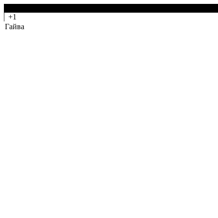
-0
+1
Гайва