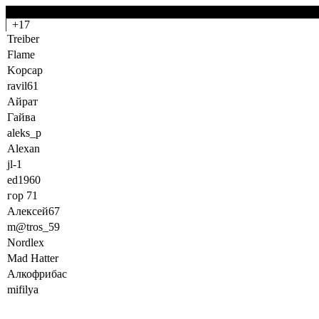
-0
+17
Treiber
Flame
Kopcap
ravil61
Айрат
Гайва
aleks_p
Alexan
jl-1
ed1960
гор 71
Алексей67
m@tros_59
Nordlex
Mad Hatter
Алкофрибас
mifilya