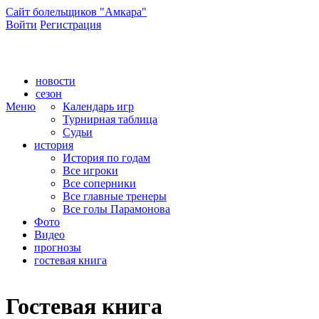
Сайт болельщиков "Амкара"
Войти
Регистрация
Сайт болельщиков ФК "Амкар"
новости
сезон
Меню
Календарь игр
Турнирная таблица
Судьи
история
История по годам
Все игроки
Все соперники
Все главные тренеры
Все голы Парамонова
Фото
Видео
прогнозы
гостевая книга
Гостевая книга