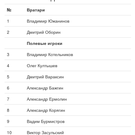
№
Вратари
1
Владимир Южанинов
2
Дмитрий Оборин
Полевые игроки
3
Владимир Котельников
4
Олег Култышев
5
Дмитрий Вараксин
6
Александр Бажгин
7
Александр Ермолин
8
Александр Корягин
9
Вадим Бурмистров
10
Виктор Засульский