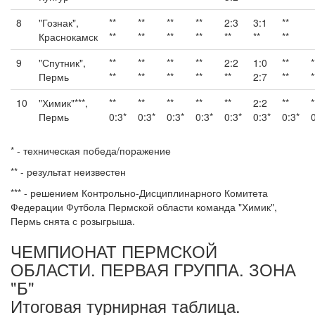
8
"Гознак",
**
**
**
**
2:3
3:1
**
Краснокамск
**
**
**
**
**
**
**
9
"Спутник",
**
**
**
**
2:2
1:0
**
*
Пермь
**
**
**
**
**
2:7
**
*
10
"Химик"***,
**
**
**
**
**
2:2
**
*
Пермь
0:3*
0:3*
0:3*
0:3*
0:3*
0:3*
0:3*
* - техническая победа/поражение
** - результат неизвестен
*** - решением Контрольно-Дисциплинарного Комитета
Федерации Футбола Пермской области команда "Химик",
Пермь снята с розыгрыша.
ЧЕМПИОНАТ ПЕРМСКОЙ
ОБЛАСТИ. ПЕРВАЯ ГРУППА. ЗОНА
"Б"
Итоговая турнирная таблица.