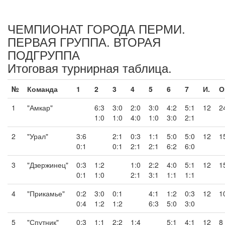
ЧЕМПИОНАТ ГОРОДА ПЕРМИ.
ПЕРВАЯ ГРУППА. ВТОРАЯ
ПОДГРУППА
Итоговая турнирная таблица.
№
Команда
1
2
3
4
5
6
7
И.
О
1
"Амкар"
6:3
3:0
2:0
3:0
4:2
5:1
12
2
1:0
1:0
4:0
1:0
3:0
2:1
2
"Урал"
3:6
2:1
0:3
1:1
5:0
5:0
12
1
0:1
0:1
2:1
2:1
6:2
6:0
3
"Дзержинец"
0:3
1:2
1:0
2:2
4:0
5:1
12
1
0:1
1:0
2:1
3:1
1:1
1:1
4
"Прикамье"
0:2
3:0
0:1
4:1
1:2
0:3
12
1
0:4
1:2
1:2
6:3
5:0
3:0
5
"Спутник"
0:3
1:1
2:2
1:4
5:1
4:1
12
8