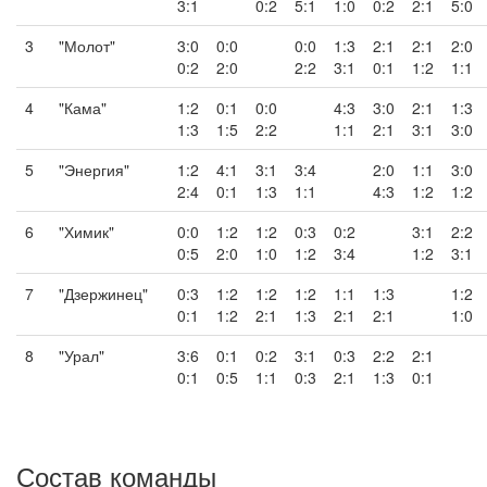
3:1
0:2
5:1
1:0
0:2
2:1
5:0
3
"Молот"
3:0
0:0
0:0
1:3
2:1
2:1
2:0
0:2
2:0
2:2
3:1
0:1
1:2
1:1
4
"Кама"
1:2
0:1
0:0
4:3
3:0
2:1
1:3
1:3
1:5
2:2
1:1
2:1
3:1
3:0
5
"Энергия"
1:2
4:1
3:1
3:4
2:0
1:1
3:0
2:4
0:1
1:3
1:1
4:3
1:2
1:2
6
"Химик"
0:0
1:2
1:2
0:3
0:2
3:1
2:2
0:5
2:0
1:0
1:2
3:4
1:2
3:1
7
"Дзержинец"
0:3
1:2
1:2
1:2
1:1
1:3
1:2
0:1
1:2
2:1
1:3
2:1
2:1
1:0
8
"Урал"
3:6
0:1
0:2
3:1
0:3
2:2
2:1
0:1
0:5
1:1
0:3
2:1
1:3
0:1
Состав команды