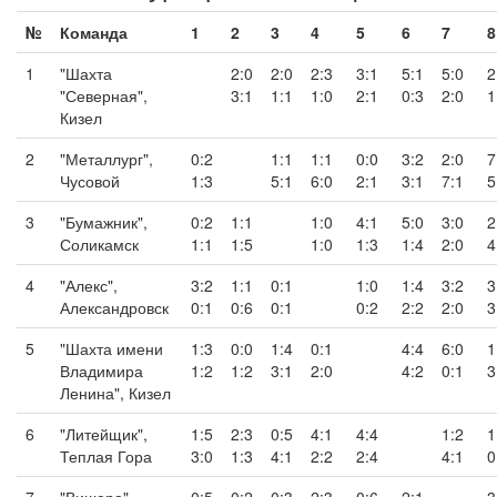
№
Команда
1
2
3
4
5
6
7
8
1
"Шахта
2:0
2:0
2:3
3:1
5:1
5:0
2
"Северная",
3:1
1:1
1:0
2:1
0:3
2:0
1
Кизел
2
"Металлург",
0:2
1:1
1:1
0:0
3:2
2:0
7
Чусовой
1:3
5:1
6:0
2:1
3:1
7:1
5
3
"Бумажник",
0:2
1:1
1:0
4:1
5:0
3:0
2
Соликамск
1:1
1:5
1:0
1:3
1:4
2:0
4
4
"Алекс",
3:2
1:1
0:1
1:0
1:4
3:2
3
Александровск
0:1
0:6
0:1
0:2
2:2
2:0
3
5
"Шахта имени
1:3
0:0
1:4
0:1
4:4
6:0
1
Владимира
1:2
1:2
3:1
2:0
4:2
0:1
3
Ленина", Кизел
6
"Литейщик",
1:5
2:3
0:5
4:1
4:4
1:2
1
Теплая Гора
3:0
1:3
4:1
2:2
2:4
4:1
0