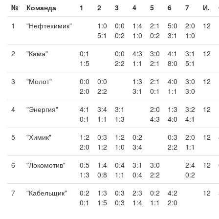
№
Команда
1
2
3
4
5
6
7
И.
1
"Нефтехимик"
1:0
0:0
1:4
2:1
5:0
2:0
12
5:1
0:2
1:0
0:2
3:1
1:0
2
"Кама"
0:1
0:0
4:3
3:0
4:1
3:1
12
1:5
2:2
1:1
2:1
8:0
5:1
3
"Молот"
0:0
0:0
1:3
2:1
4:0
3:0
12
2:0
2:2
3:1
0:1
1:1
3:0
4
"Энергия"
4:1
3:4
3:1
2:0
1:3
3:2
12
0:1
1:1
1:3
4:3
4:0
4:1
5
"Химик"
1:2
0:3
1:2
0:2
0:3
2:0
12
2:0
1:2
1:0
3:4
2:2
1:1
6
"Локомотив"
0:5
1:4
0:4
3:1
3:0
2:4
12
1:3
0:8
1:1
0:4
2:2
0:2
7
"Кабельщик"
0:2
1:3
0:3
2:3
0:2
4:2
12
0:1
1:5
0:3
1:4
1:1
2:0