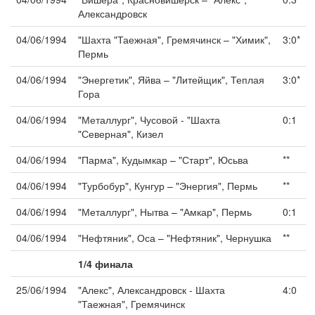
Александровск
04/06/1994
"Шахта "Таежная", Гремячинск – "Химик",
3:0*
Пермь
04/06/1994
"Энергетик", Яйва – "Литейщик", Теплая
3:0*
Гора
04/06/1994
"Металлург", Чусовой - "Шахта
0:1
"Северная", Кизел
04/06/1994
"Парма", Кудымкар – "Старт", Юсьва
**
04/06/1994
"Турбобур", Кунгур – "Энергия", Пермь
**
04/06/1994
"Металлург", Нытва – "Амкар", Пермь
0:1
04/06/1994
"Нефтяник", Оса – "Нефтяник", Чернушка
**
1/4 финала
25/06/1994
"Алекс", Александровск - Шахта
4:0
"Таежная", Гремячинск