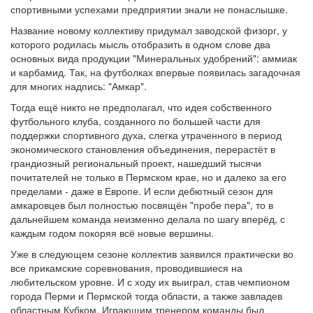
спортивными успехами предприятии знали не понаслышке.
Название новому коллективу придумал заводской физорг, у
которого родилась мысль отобразить в одном слове два
основных вида продукции "Минеральных удобрений": аммиак
и карбамид. Так, на футболках впервые появилась загадочная
для многих надпись: "Амкар".
Тогда ещё никто не предполагал, что идея собственного
футбольного клуба, созданного по большей части для
поддержки спортивного духа, слегка утраченного в период
экономического становления объединения, перерастёт в
грандиозный региональный проект, нашедший тысячи
почитателей не только в Пермском крае, но и далеко за его
пределами - даже в Европе. И если дебютный сезон для
амкаровцев был полностью посвящён "пробе пера", то в
дальнейшем команда неизменно делала по шагу вперёд, с
каждым годом покоряя всё новые вершины.
Уже в следующем сезоне коллектив заявился практически во
все прикамские соревнования, проводившиеся на
любительском уровне. И с ходу их выиграл, став чемпионом
города Перми и Пермской тогда области, а также завладев
областным Кубком. Играющим тренером команды был