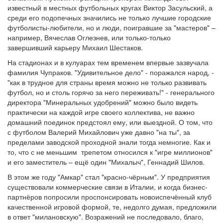
известный в местных футбольных кругах Виктор Засульский, а
среди его подопечных значились не только лучшие городские
футболисты-любители, но и люди, поигравшие за "мастеров" –
например, Вячеслав Оглезнев, или только-только
завершивший карьеру Михаил Шестаков.
На стадионах и в кулуарах тем временем впервые зазвучала
фамилия Чупраков. "Удивительное дело" - поражался народ, -
"как в трудное для страны время можно не только развивать
футбол, но и столь горячо за него переживать!" - генерального
директора "Минеральных удобрений" можно было видеть
практически на каждой игре своего коллектива, не важно
домашний поединок предстоял ему, или выездной. О том, что
с футболом Валерий Михайлович уже давно "на ты", за
пределами заводской проходной знали тогда немногие. Как и
то, что с не меньшим трепетом относился к "игре миллионов"
и его заместитель – ещё один "Михалыч", Геннадий Шилов.
В этом же году "Амкар" стал "красно-чёрным". У предприятия
существовали коммерческие связи в Италии, и когда бизнес-
партнёров попросили проспонсировать новоиспечённый клуб
качественной игровой формой, те, недолго думая, предложили
в ответ "милановскую". Возражений не последовало, благо,