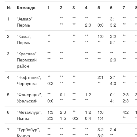
№
Команда
1
2
3
4
5
6
7
1
"Амкар",
**
**
**
**
3:1
**
*
Пермь
**
**
2:0
0:0
3:2
**
*
2
"Кама",
**
**
**
1:0
3:2
**
*
Пермь
**
**
**
**
5:1
**
*
3
"Красава",
**
**
**
**
**
**
*
Пермский
**
**
**
**
2:0
**
*
район
4
"Нефтяник",
**
**
**
2:1
2:1
**
*
Чернушка
0:2
**
**
**
4:0
**
*
5
"Фанерщик",
**
0:1
**
1:2
0:1
2:3
Уральский
0:0
**
**
**
4:1
2:3
*
6
"Металлург",
1:3
2:3
**
1:2
1:0
4:2
Нытва
2:3
1:5
0:2
0:4
1:4
**
*
7
"Турбобур",
**
**
**
**
3:2
2:4
*
Кунгур
**
**
**
**
3:2
**
*