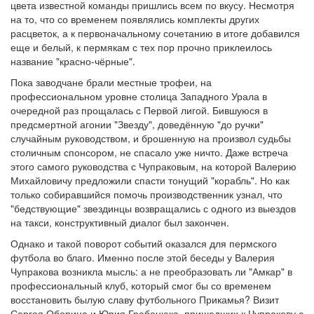
цвета известной команды пришлись всем по вкусу. Несмотря
на то, что со временем появлялись комплекты других
расцветок, а к первоначальному сочетанию в итоге добавился
еще и белый, к пермякам с тех пор прочно приклеилось
название "красно-чёрные".
Пока заводчане брали местные трофеи, на
профессиональном уровне столица Западного Урала в
очередной раз прощалась с Первой лигой. Бившуюся в
предсмертной агонии "Звезду", доведённую "до ручки"
случайным руководством, и брошенную на произвол судьбы
столичным спонсором, не спасало уже ничто. Даже встреча
этого самого руководства с Чупраковым, на которой Валерию
Михайловичу предложили спасти тонущий "корабль". Но как
только собиравшийся помочь производственник узнал, что
"бедствующие" звездинцы возвращались с одного из выездов
на такси, конструктивный диалог был закончен.
Однако и такой поворот событий оказался для пермского
футбола во благо. Именно после этой беседы у Валерия
Чупракова возникла мысль: а не преобразовать ли "Амкар" в
профессиональный клуб, который смог бы со временем
восстановить былую славу футбольного Прикамья? Визит
Сергея Оборина и Юрия Гребенюка, пришедших к Чупракову с