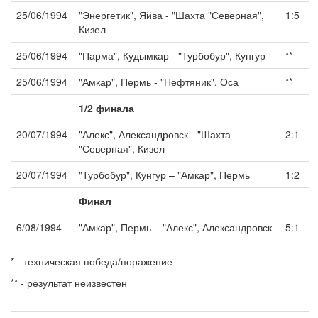
25/06/1994
"Энергетик", Яйва - "Шахта "Северная",
1:5
Кизел
25/06/1994
"Парма", Кудымкар - "Турбобур", Кунгур
**
25/06/1994
"Амкар", Пермь - "Нефтяник", Оса
**
1/2 финала
20/07/1994
"Алекс", Александровск - "Шахта
2:1
"Северная", Кизел
20/07/1994
"Турбобур", Кунгур – "Амкар", Пермь
1:2
Финал
6/08/1994
"Амкар", Пермь – "Алекс", Александровск
5:1
* - техническая победа/поражение
** - результат неизвестен