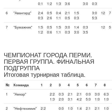
0:1
1:2
1:3
3:6
3:0
0:3
6
"Авангард"
2:4
0:5
0:4
2:1
1:5
3:0
12
7
0:3
2:6
1:1
0:5
0:3
5:3
7
"Бумажник"
1:5
0:5
1:5
3:0
1:4
0:3
12
5
1:2
0:6
1:1
0:3
3:0
3:5
ЧЕМПИОНАТ ГОРОДА ПЕРМИ.
ПЕРВАЯ ГРУППА. ФИНАЛЬНАЯ
ПОДГРУППА
Итоговая турнирная таблица.
№
Команда
1
2
3
4
5
6
7
8
1
"Амкар"
2:2
0:3
2:1
2:1
0:0
3:0
6:3
1:3
2:0
3:1
4:2
5:0
1:0
1:0
2
"Нефтехимик"
2:2
0:0
1:0
1:4
2:1
2:1
1:0