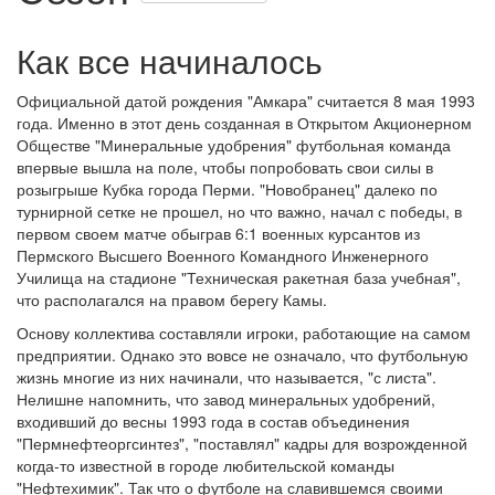
Как все начиналось
Официальной датой рождения "Амкара" считается 8 мая 1993
года. Именно в этот день созданная в Открытом Акционерном
Обществе "Минеральные удобрения" футбольная команда
впервые вышла на поле, чтобы попробовать свои силы в
розыгрыше Кубка города Перми. "Новобранец" далеко по
турнирной сетке не прошел, но что важно, начал с победы, в
первом своем матче обыграв 6:1 военных курсантов из
Пермского Высшего Военного Командного Инженерного
Училища на стадионе "Техническая ракетная база учебная",
что располагался на правом берегу Камы.
Основу коллектива составляли игроки, работающие на самом
предприятии. Однако это вовсе не означало, что футбольную
жизнь многие из них начинали, что называется, "с листа".
Нелишне напомнить, что завод минеральных удобрений,
входивший до весны 1993 года в состав объединения
"Пермнефтеоргсинтез", "поставлял" кадры для возрожденной
когда-то известной в городе любительской команды
"Нефтехимик". Так что о футболе на славившемся своими