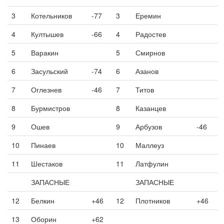
3
Котельников
-77
3
Еремин
4
Култышев
-66
4
Радостев
5
Варакин
5
Смирнов
6
Засульский
-74
6
Азанов
7
Оглезнев
-46
7
Титов
8
Бурмистров
8
Казанцев
9
Ошев
9
Арбузов
-46
10
Пинаев
10
Маллеуз
11
Шестаков
11
Латфулин
ЗАПАСНЫЕ
ЗАПАСНЫЕ
12
Белкин
+46
12
Плотников
+46
13
Оборин
+62