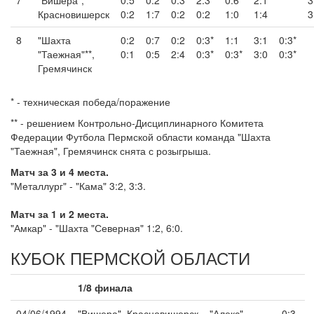
7
"Вишера",
0:5
0:2
0:3
2:3
0:6
2:1
3
Красновишерск
0:2
1:7
0:2
0:2
1:0
1:4
3
8
"Шахта
0:2
0:7
0:2
0:3*
1:1
3:1
0:3*
"Таежная"**,
0:1
0:5
2:4
0:3*
0:3*
3:0
0:3*
Гремячинск
* - техническая победа/поражение
** - решением Контрольно-Дисциплинарного Комитета
Федерации Футбола Пермской области команда "Шахта
"Таежная", Гремячинск снята с розыгрыша.
Матч за 3 и 4 места.
"Металлург" - "Кама" 3:2, 3:3.
Матч за 1 и 2 места.
"Амкар" - "Шахта "Северная" 1:2, 6:0.
КУБОК ПЕРМСКОЙ ОБЛАСТИ
1/8 финала
04/06/1994
"Вишера", Красновишерск – "Алекс",
0:3