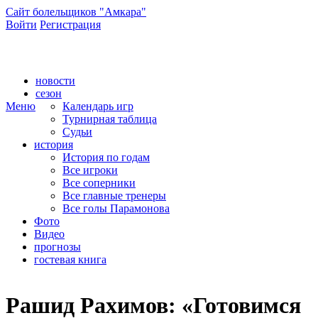
Сайт болельщиков "Амкара"
Войти
Регистрация
Сайт болельщиков ФК "Амкар"
новости
сезон
Меню
Календарь игр
Турнирная таблица
Судьи
история
История по годам
Все игроки
Все соперники
Все главные тренеры
Все голы Парамонова
Фото
Видео
прогнозы
гостевая книга
Рашид Рахимов: «Готовимся