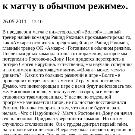
к матчу в обычном режиме».
26.05.2011 |
12:10
В преддверии матча с нижегородской «Волгой» главный
тренер нашей команды Рашид Рахимов прокомментировал то,
как «Амкар» готовится к предстоящей игре. Рашид Рахимов,
главный тренер ФК «Амкар»: «Готовимся в обычном режиме.
После выходных команда отошла от поражения, которое мы
потерпели в Ростове-на-Дону. Нам придется перетерпеть и
потерю Сергея Нарубина. Естественно, мы изучали соперника
и готовимся к предстоящему матчу. -«Волга» может чем-то
удивить? - Каких-то больших различий в игре «Волги» в
прошедших встречах я не заметил. Игра у них поставлена.
Думаю, что нижегородцы в игре с нами будут действовать так
же. Насколько я знаю, у них пустеет лазарет, все меньше
становится травмированных. У нас же по отдельной
программе занимается Попов, не полностью восстановился
Ристич. Но пока говорить о том, что они не будут играть,
нельзя. - Что с Нарубиным? -Матч в Ростове-на-Дону он начал
очень неплохо. Придавал уверенности команде. Но потом
случилось столкновение. Он с трудом доиграл первый тайм,
на второй выйти не смог. Вчера ему была сделана операция по
удалению селезенки. Это очень серьезная потеря для нас».