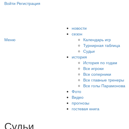
Войти
Регистрация
Сайт болельщиков ФК "Амкар"
новости
сезон
Меню
Календарь игр
Турнирная таблица
Судьи
история
История по годам
Все игроки
Все соперники
Все главные тренеры
Все голы Парамонова
Фото
Видео
прогнозы
гостевая книга
Судьи