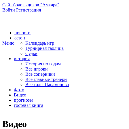
Сайт болельщиков "Амкара"
Войти
Регистрация
Сайт болельщиков ФК "Амкар"
новости
сезон
Меню
Календарь игр
Турнирная таблица
Судьи
история
История по годам
Все игроки
Все соперники
Все главные тренеры
Все голы Парамонова
Фото
Видео
прогнозы
гостевая книга
Видео