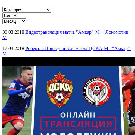
30.03.2018
Видеотрансляция матча "Амкар"-М - "Локомотив"-
М
17.03.2018
Робертас Пошкус после матча ЦСКА-М - "Амкар"-
М