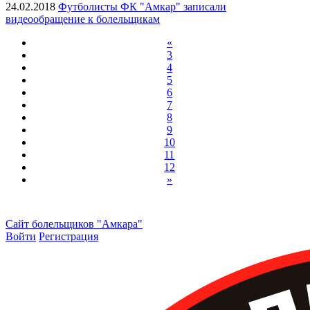
24.02.2018
Футболисты ФК "Амкар" записали
видеообращение к болельщикам
«
3
4
5
6
7
8
9
10
11
12
»
Сайт болельщиков "Амкара"
Войти
Регистрация