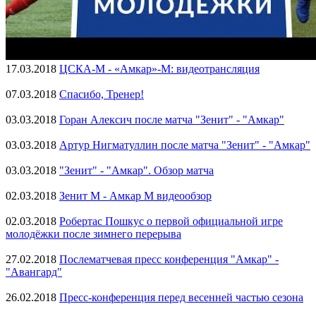
17.03.2018
ЦСКА-М - «Амкар»-М: видеотрансляция
07.03.2018
Спасибо, Тренер!
03.03.2018
Горан Алексич после матча "Зенит" - "Амкар"
03.03.2018
Артур Нигматуллин после матча "Зенит" - "Амкар"
03.03.2018
"Зенит" - "Амкар". Обзор матча
02.03.2018
Зенит М - Амкар М видеообзор
02.03.2018
Робертас Пошкус о первой официальной игре
молодёжки после зимнего перерыва
27.02.2018
Послематчевая пресс конференция "Амкар" -
"Авангард"
26.02.2018
Пресс-конференция перед весенней частью сезона